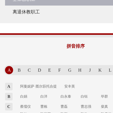
离退休教职工
拼音排序
A
B
C
D
E
F
G
H
J
K
L
A
阿曼妮萨·图尔荪托合提
安丰英
B
白娟
白洋
白永泰
白钰
毕群
C
蔡儒仪
曹栋
曹磊
曹志强
柴真