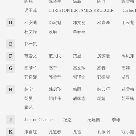
陈炜
陈晓宇
陈新
陈欣
陈雪梅
迟王菲
CHRISTOPHER JAMES KRUEGER
Carlos 
D
邓安迪
邓宏魁
邓文丽
邓嘉漪
丁云龙
杜文静
段瑜
单春燕
E
鄂一岚
F
范爱文
范六民
范昱
房琼璇
冯凤萍
G
高梦竹
高宁
高文玲
高音
高颖
郭迎娜
郭莹莹
郭译文
郭振玺
郜昇
H
韩宁
韩启飞
韩雨
韩云巧
郝雪梅
胡昊
胡佳伟
胡家志
胡婧
胡亚楠
霍艺
J
Jackson Champer
纪恩
纪建国
季雄
K
康自红
孔道春
孔雷
孔振阳
寇小霞