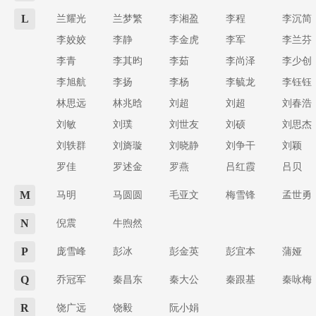
L
兰耀光
兰梦繁
李湘盈
李程
李沉简
李姣姣
李静
李金虎
李军
李兰芬
李青
李其昀
李茹
李尚泽
李少创
李旭航
李扬
李杨
李毓龙
李钰钰
林思远
林兆晗
刘超
刘超
刘春浩
刘敏
刘璞
刘世友
刘硕
刘思杰
刘轶群
刘旖璇
刘晓静
刘争干
刘颖
罗佳
罗述金
罗燕
吕红霞
吕贝
M
马明
马圆圆
毛亚文
梅雪锋
孟世勇
N
倪震
牛煦然
P
庞雪峰
彭冰
彭金英
彭宜本
蒲娅
Q
乔冠军
秦昌东
秦大公
秦跟基
秦咏梅
R
饶广远
饶毅
阮小娟