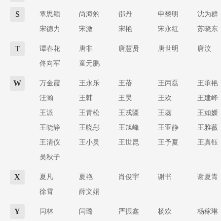
S
覃思颖
尚海豹
邵丹
申黎明
沈为群
宋德力
宋溦
宋艳
宋永红
苏晓东
T
谭春花
唐非
唐慧贤
唐世明
唐汶
佟向军
童元鹏
W
万金霞
王永乐
王蓓
王丙磊
王承艳
汪瀚
王韩
王昊
王欢
王建峰
王派
王青松
王戎疆
王蕊
王如媛
王晓静
王晓彤
王旭峰
王亚静
王雅薇
王清仪
王小灵
王世昆
王予夏
王真钰
吴秋子
X
夏凡
夏艳
肖俊宇
谢书
谢夏青
徐霄
薛文娟
Y
闫林
闫璐
严振鑫
杨欢
杨稼琳