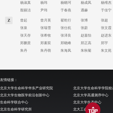
杨淑真
杨玮
杨晓珂
杨成凤
杨维杰
殷丽洁
尹玮
于春燕
遇赫
于佳宁
Z
曾起
曾月英
翟乾行
张博
张超
张泉
张瑞雪
张仕杭
张蔚
张文霞
张天存
张希牧
张泽良
赵嘉怡
赵进东
郑鹏里
郑素双
郑晓峰
郑正高
郑宇
朱丹
朱丹萌
朱海凤
朱秋菊
朱文苑
友情链接：
北京大学生命科学华东产业研究院
北京大学生命科学学院校
北京大学生物医学前沿创新中心
北京大学高通测序中心
生命科学联合中心
北京大学生态中心
北京生命科学研究所
北大工会