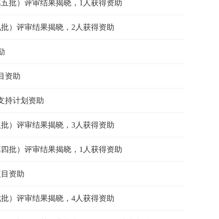
五批）评审结果揭晓，1人获得资助
批）评审结果揭晓，2人获得资助
励
目资助
才支持计划资助
批）评审结果揭晓，3人获得资助
四批）评审结果揭晓，1人获得资助
项目资助
批）评审结果揭晓，4人获得资助