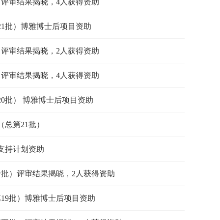
评审结果揭晓，4人获得资助
21批）博雅博士后项目资助
评审结果揭晓，2人获得资助
评审结果揭晓，4人获得资助
20批） 博雅博士后项目资助
（总第21批）
才支持计划资助
批）评审结果揭晓，2人获得资助
第19批）博雅博士后项目资助