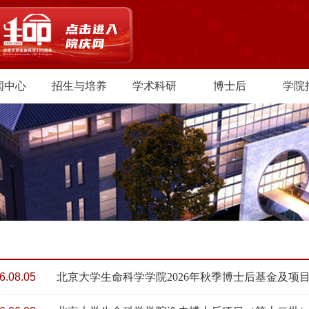
闻中心
招生与培养
学术科研
博士后
学院
6.08.05
北京大学生命科学学院2026年秋季博士后基金及项