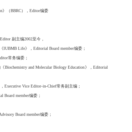
cation》（BBRC），Editor编委
 Editor 副主编2002至今，
Life》，Editorial Board member编委；
)，Editor常务编委；
y and Molecular Biology Education》，Editorial
xecutive Vice Editor-in-Chief常务副主编；
rial Board member编委；
visory Board member编委；