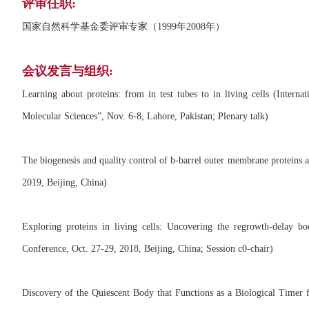
评审任职:
国家自然科学基金委评审专家（1999年2008年）
会议发言与组织:
Learning about proteins: from in test tubes to in living cells (Intern
Molecular Sciences”, Nov. 6-8, Lahore, Pakistan; Plenary talk)
The biogenesis and quality control of b-barrel outer membrane proteins 
2019, Beijing, China)
Exploring proteins in living cells: Uncovering the regrowth-delay b
Conference, Oct. 27-29, 2018, Beijing, China; Session c0-chair)
Discovery of the Quiescent Body that Functions as a Biological Time