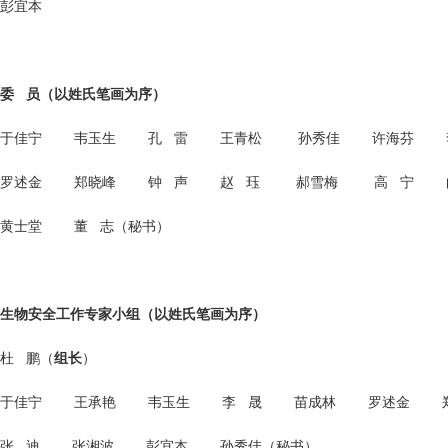
彭宜本
委 员（以姓氏笔画为序）
于佳宁 韦玉生 孔 雷 王青松 孙秀佳 许海芬 
罗述金 郑晓峰 钟 声 赵 珏 郝雪梅 高 宁 
黄士堂 董 志（秘书）
生物安全工作专家小组
（以姓氏笔画为序）
杜 鹏（
组长
）
于佳宁 王承艳 韦玉生 李 晟 苗成林 罗述金 
张 迪 张湘波 彭宜本 孙秀佳（秘书）