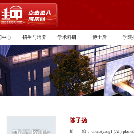
闻中心
招生与培养
学术科研
博士后
学院
陈子扬
邮 箱： chenziyang1 (AT) pku.ed