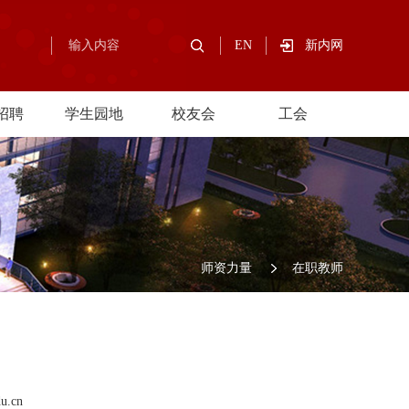
EN
新内网
招聘
学生园地
校友会
工会
师资力量
在职教师
u.cn