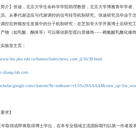
人简介】张迪，北京大学生命科学学院助理教授，北京大学博雅青年学者、
究员。从事代谢适应与代谢调控的信号转导机制研究。张迪研究员毕业于
调控在肿瘤发生发展中的分子机制研究；在芝加哥大学开展博士后研究工作，与
产物（如乳酸、酮体等）可以驱动新型蛋白质修饰——赖氨酸乳酰化修饰等
及实验室主页：
//www.bio.pku.edu.cn/homes/Index/news_cont_jl/16/38.html
di-zhang-lab.com
//scholar.google.com/citations?hl=en&user=vU5Sz28AAAAJ&view_op=list_wo
位要求】
 近年取得或即将取得博士学位，在本专业领域主流国际期刊以第一作者发