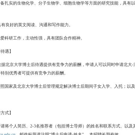
 具备扎实的生物化学、分子生物学、细胞生物学等方面的研究技能，具有
具有良好的英文阅读、沟通和写作能力。
热爱科研工作，主动性强，具有团队合作精神。
作待遇】
 依据北京大学博士后待遇提供有竞争力的薪酬，申请人可以同时申请北大
；特别优秀者可提供有竞争力的薪酬。
 按照国家及北京大学博士后管理规定解决博士后期间子女入学、入托；以
聘方式】
者请将个人简历、2-3名推荐者（包括博士导师）的姓名和联系方式、以
u.edu.cn
。邮件标题请注明“博士后申请-姓名”。 本招聘长期有效。