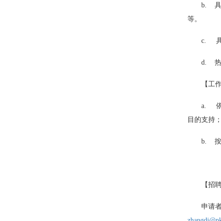
b.
等。
c. 
d. 
【工
a.
目的支持
b.
【招
申请
zhangdi@pk