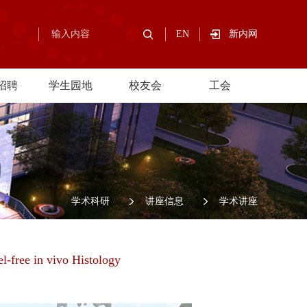
EN
新内网
招聘
学生园地
校友会
工会
/
学术科研
/
讲座信息
/
学术讲座
-free in vivo Histology