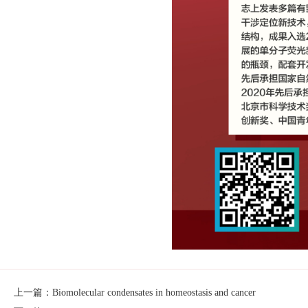
上一篇：Biomolecular condensates in homeostasis and cancer