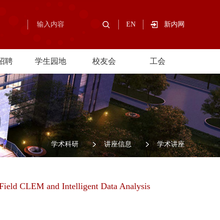
EN
新内网
招聘
学生园地
校友会
工会
/
学术科研
/
讲座信息
/
学术讲座
ield CLEM and Intelligent Data Analysis