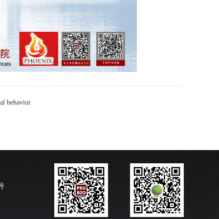
l behavior
号