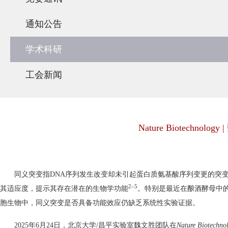
通知公告
学术科研
工会新闻
Nature Biotec
同义突变指
DNA
序列发生改变却未引起蛋白质氨基酸序列变更的突变
2–5
其适应度，提示其存在潜在的生物学功能
。特别是最近在酿酒酵母中
胞生物中，同义突变是否具备功能效应仍缺乏系统性实验证据。
2025年
6
月
24
日，北京大学
/
昌平实验室魏文胜团队在
Nature Biotechno