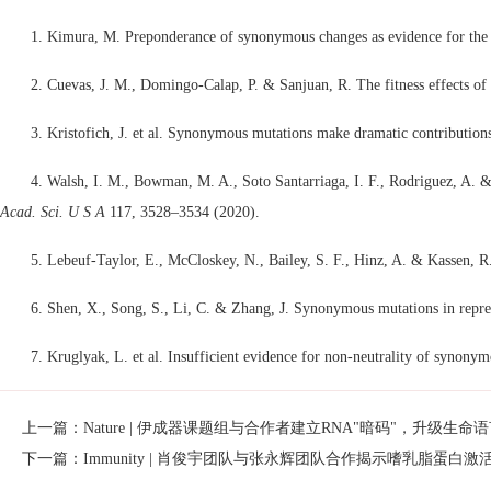
1. Kimura, M. Preponderance of synonymous changes as evidence for the 
2. Cuevas, J. M., Domingo-Calap, P. & Sanjuan, R. The fitness effects
3. Kristofich, J. et al. Synonymous mutations make dramatic contribution
4. Walsh, I. M., Bowman, M. A., Soto Santarriaga, I. F., Rodriguez, A. & 
Acad. Sci. U S A
117, 3528–3534 (2020).
5. Lebeuf-Taylor, E., McCloskey, N., Bailey, S. F., Hinz, A. & Kassen, R.
6. Shen, X., Song, S., Li, C. & Zhang, J. Synonymous mutations in repres
7. Kruglyak, L. et al. Insufficient evidence for non-neutrality of synony
上一篇：Nature | 伊成器课题组与合作者建立RNA"暗码"，升级生命
下一篇：Immunity | 肖俊宇团队与张永辉团队合作揭示嗜乳脂蛋白激活