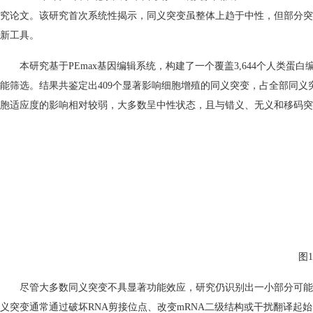
究论文。该研究首次系统性揭示，同义突变虽整体上趋于中性，但部分突
新工具。
本研究基于
PEmax
基因编辑系统，构建了一个覆盖
3,644
个人类蛋白
能筛选。结果共鉴定出
409
个显著影响细胞增殖的同义突变，占全部同义
胞适应度的影响相对较弱，大多数呈中性状态，且与错义、无义和移码突
图
尽管大多数同义突变不具显著功能效应，研究仍识别出一小部分可能
义突变通常通过破坏
RNA
剪接位点、改变
mRNA
二级结构或干扰翻译起始