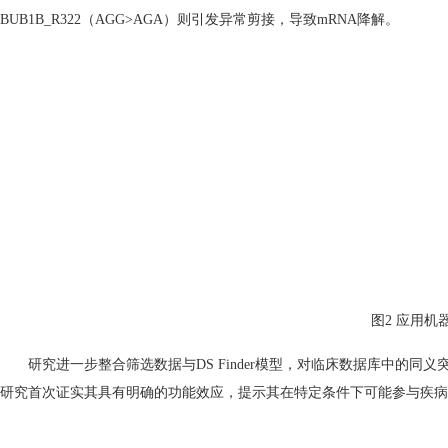
BUB1B_R322
（
AGG>AGA
）则引发异常剪接，导致
mRNA
降解。
图
2
应用机
研究进一步整合筛选数据与
DS Finder
模型，对临床数据库中的同义
研究首次证实其具有明确的功能效应，提示其在特定条件下可能参与疾病