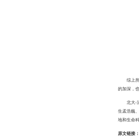
综上
的加深，
北大
-
生孟浩巍
地和生命
原文链接