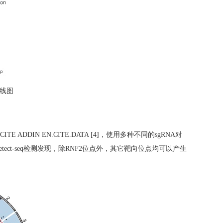
线图
.CITE
ADDIN EN.CITE.DATA
[4]
，使用多种不同的
sgRNA
对
tect-seq
检测发现，除
RNF2
位点外，其它靶向位点均可以产生