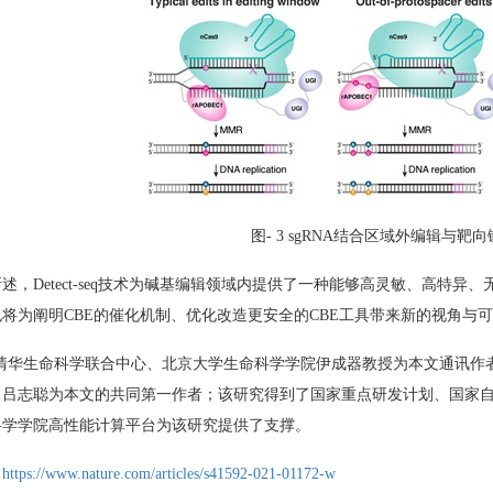
图
- 3 sgRNA
结合区域外编辑与靶向
所述，
Detect-seq
技术为碱基编辑领域内提供了一种能够高灵敏、高特异、
也将为阐明
CBE
的催化机制、优化改造更安全的
CBE
工具带来新的视角与可
清华生命科学联合中心、北京大学生命科学学院伊成器教授为本文通讯作
、吕志聪为本文的共同第一作者；该研究得到了国家重点研发计划、国家
科学学院高性能计算平台为该研究提供了支撑。
：
https://www.nature.com/articles/s41592-021-01172-w