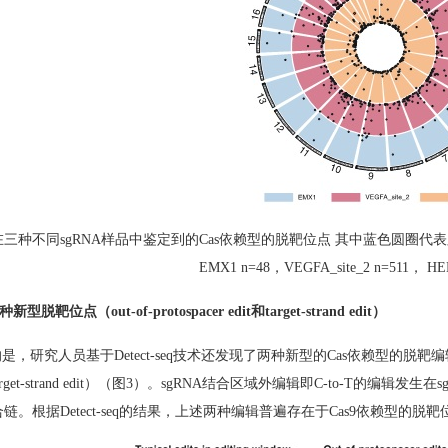
在三种不同
sgRNA
样品中鉴定到的
Cas
依赖型的脱靶位点 其中蓝色圆圈代
EMX1 n=48
，
VEGFA_site_2 n=511
，
HEK
种新型脱靶位点（
out-of-protospacer edit
和
target-strand edit
）
的是，研究人员基于
Detect-seq
技术还发现了两种新型的
Cas
依赖型的脱靶编
rget-strand edit
）（图
3
）。
sgRNA
结合区域外编辑即
C-to-T
的编辑发生在
s
合链。根据
Detect-seq
的结果，上述两种编辑普遍存在于
Cas9
依赖型的脱靶