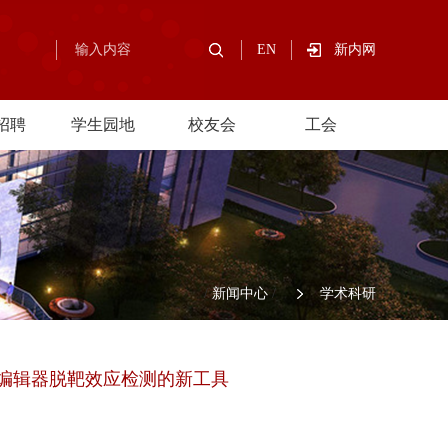
EN
新内网
招聘
学生园地
校友会
工会
/
新闻中心
/
学术科研
嘧啶碱基编辑器脱靶效应检测的新工具