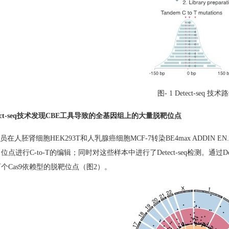
图
- 1 Detect-seq
技术路
ct-seq
技术发现
CBE
工具导致的全基因组上的大量脱靶位点
人员在人胚肾细胞
HEK293T
和人乳腺癌细胞
MCF-7
转染
BE4max
ADDIN EN
向位点进行
C-to-T
的编辑；同时对这些样本中进行了
Detect-seq
检测。通过
De
百个
Cas9
依赖型的脱靶位点（图
2
）。