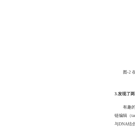
图
-2
3.
发现了两
有趣
链编辑（
ta
与
DNA
结