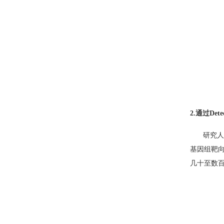
2.
通过
Dete
研究
基因组靶
几十至数