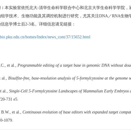
聘：
本实验室依托北大
-
清华生命科学联合中心和北京大学生命科学学院，
的组学技术、生物功能及其调控机制进行研究，尤其关注
DNA
／
RNA
生物
物信息学博士后
2-3
名。详细信息请见链接：
bio.pku.edu.cn/homes/Index/news_cont/37/15652.html
C., et al.,
Programmable editing of a target base in genomic DNA without dou
t al.,
Bisulfite-free, base-resolution analysis of 5-formylcytosine at the genome s
t al.,
Single-Cell 5-Formylcytosine Landscapes of Mammalian Early Embryos a
720-731 e5.
 B.W., et al.,
Continuous evolution of base editors with expanded target compati
0-1079.