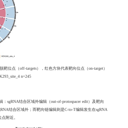
表脱靶位点（
off-targets
），红色方块代表靶向位点（
on-target
）
293_site_4 n=245
辑：
sgRNA
结合区域外编辑（
out-of-protospacer edit
）及靶向
gRNA
结合区域外；而靶向链编辑则是
C-to-T
编辑发生在
sgRNA
位点附近。