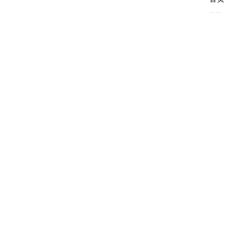
......