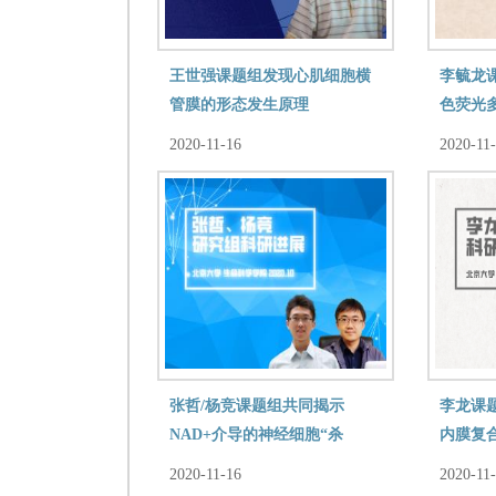
王世强课题组发现心肌细胞横
李毓龙
管膜的形态发生原理
色荧光
色荧光
2020-11-16
2020-11
用
张哲/杨竞课题组共同揭示
李龙课
NAD+介导的神经细胞“杀
内膜复合
手”Sarm1蛋白的活性调节机制
2020-11-16
2020-11