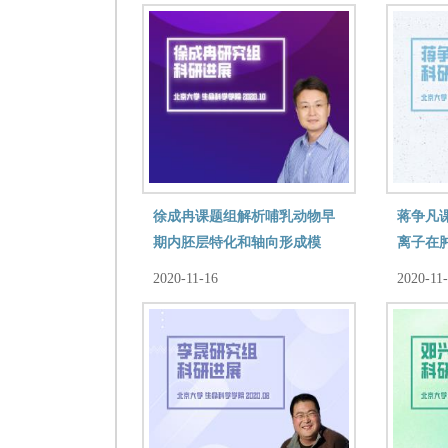
徐成冉课题组解析哺乳动物早
蒋争凡
期内胚层特化和轴向形成模
离子在
式，揭示胰腺祖细胞新起源
及 “锰
2020-11-16
2020-11
应用前