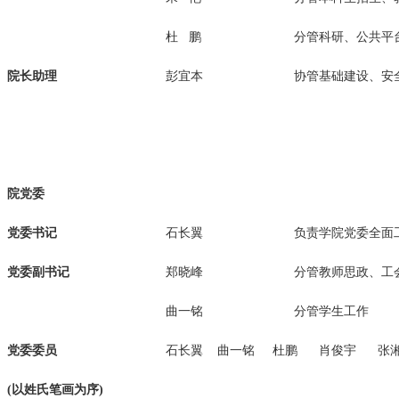
杜 鹏
分管科研、公共平
院长助理
彭宜本
协管基础建设、安
院党委
党委书记
石长翼
负责学院党委全面
党委副书记
郑晓峰
分管教师思政、工
曲一铭
分管学生工作
党委委员
石长翼
曲一铭
杜鹏 肖俊宇 张
(以姓氏笔画为序)