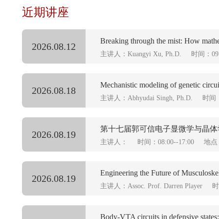
近期讲座
Breaking through the mist: How mathe
2026.08.12
主讲人：Kuangyi Xu, Ph.D.
时间：09:0
Mechanistic modeling of genetic circuit
2026.08.18
主讲人：Abhyudai Singh, Ph.D.
时间：1
第十七届郭可信电子显微学与晶体
2026.08.19
主讲人：
时间：08:00--17:00
地点
Engineering the Future of Musculoske
2026.08.19
主讲人：Assoc. Prof. Darren Player
时
Body-VTA circuits in defensive states