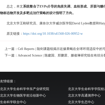
总之，本文
系统整合了
EVPs
介导的免疫失调、血栓形成、肝脏与糖
物标志物开发及多靶点治疗策略的设计指明了方向。
北京大学王刚研究员、康奈尔大学威尔医学院
David Lyden
教授和
Hai
原文链接：
https://doi.org/10.1038/s41568-026-00952-w
上一篇：Cell Reports | 陆剑课题组揭示近缘果蝇在全球环境适应中
下一篇：Advanced Science | 陈建国、郑鹏里、滕俊琳研究组
友情链接：
北京大学生命科学华东产业研究院
北京大学生命科学学院校
北京大学生物医学前沿创新中心
北京大学高通测序中心
生命科学联合中心
北京大学生态中心