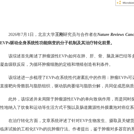
2026
年
7
月
1
日，北京大学
王刚
研究员与合作者在
Nature Reviews Canc
EVPs
驱动全身系统性功能病变的分子机制及其治疗转化前景。
该综述首先阐述了肿瘤源性
EVPs
如何在肺、肝、骨、脑及淋巴结等
凝血级联反应，为循环肿瘤细胞的定植和增殖创造有利条件。
该综述进一步梳理了
EVPs
在系统性代谢紊乱中的作
用：肿瘤
EVPs
可
直接靶向骨骼肌与脂肪组织，驱动肌肉萎缩与脂肪分解，共同促成恶病质
此外，该综述并未局限于肿瘤源性
EVPs
的单向致病作用，而是同时
性地纳入了饮食和运动等生活方式干预以及肠道菌源性外膜囊泡对癌症系
在治疗转化方面，文章系统评述了针对
EVP
生物发生、摄取及关键
临床试验的工程化
EVPs
的抗肿瘤疗法。作者提出，鉴于肿瘤对多器官的