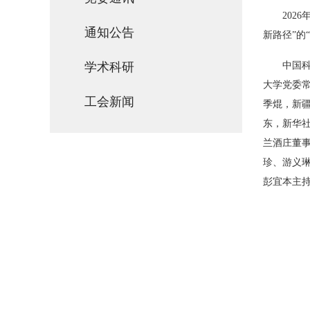
2026
通知公告
新路径”的
“
学术科研
中国
大学党委
工会新闻
季焜，新
东，新华
兰酒庄董
珍、游义
彭宜本主