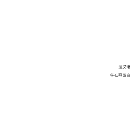
游义
学在燕园