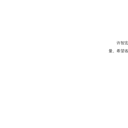
许智
量。希望