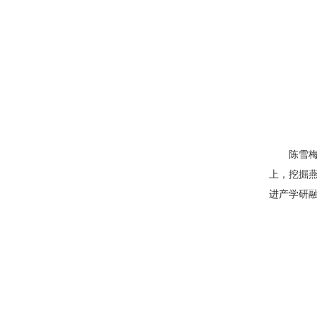
陈雪
上，挖掘
进产学研