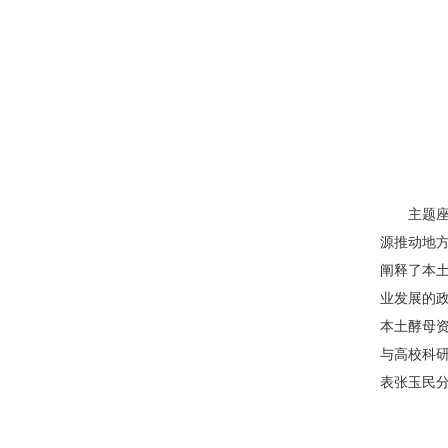
主
题
源推动地
阐释了本
业发展的
本土酵母
与高校科
表张玉民