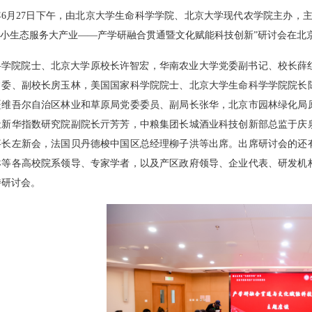
年
6
月
27
日下午，由北京大学生命科学学院、北京大学现代农学院主办，主
小生态服务大产业——产学研融合贯通暨文化赋能科技创新
”
研讨会在北
科学院院士、北京大学原校长许智宏，华南农业大学党委副书记、校长薛
常委、副校长房玉林，美国国家科学院院士、北京大学生命科学学院院长
疆维吾尔自治区林业和草原局党委委员、副局长张华，北京市园林绿化局
社新华指数研究院副院长亓芳芳，中粮集团长城酒业科技创新部总监于庆
事长左新会，法国贝丹德梭中国区总经理柳子洪等出席。出席研讨会的还
琳等各高校院系领导、专家学者，以及产区政府领导、企业代表、研发机
持研讨会。