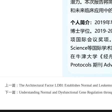
上一篇：The Architectural Factor LDB1 Establishes Normal and Leukemo
下一篇：Understanding Normal and Dysfunctional Gene Regulation through