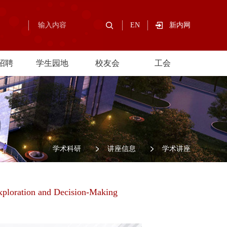
EN
新内网
招聘
学生园地
校友会
工会
/
学术科研
/
讲座信息
/
学术讲座
ploration and Decision-Making