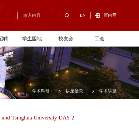
EN
新内网
招聘
学生园地
校友会
工会
/
学术科研
/
讲座信息
/
学术讲座
y and Tsinghua University DAY 2