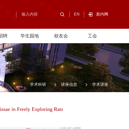
EN
新内网
招聘
学生园地
校友会
工会
/
学术科研
/
讲座信息
/
学术讲座
issae in Freely Exploring Rats