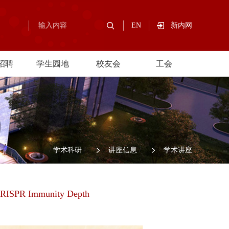
EN
新内网
招聘
学生园地
校友会
工会
/
学术科研
/
讲座信息
/
学术讲座
 CRISPR Immunity Depth