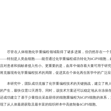
尽管在人体细胞化学重编程领域取得了诸多进展，但仍然存在一个
——特别是人类血细胞——能否通过化学重编程成功转化为hCiPS细
且对患者和捐献者侵入性小。更重要的是，血库中储存着大量可用于研究
将克服现有化学重编程技术的局限，促进其在个体化再生医学中的广泛应
本研究中，团队成功克服了化学重编程技术的关键挑战，建立了将人脐
的产生，最快仅需12天诱导。同时，该技术方案还可以稳定地从冷冻保存
还成功建立了基于少量指尖采血获得的细胞重编程为hCiPS细胞的体系
现了从人体最易获取且最丰富的组织样本中高效制备hCiPS细胞。