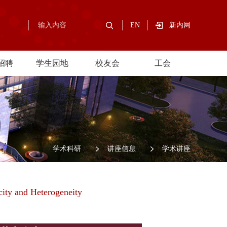
EN
新内网
招聘
学生园地
校友会
工会
/
学术科研
/
讲座信息
/
学术讲座
city and Heterogeneity