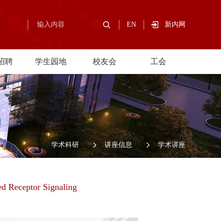
EN
新内网
招聘
学生园地
校友会
工会
/
学术科研
/
讲座信息
/
学术讲座
led Receptor Signaling