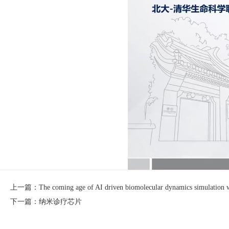
上一篇：The coming age of AI driven biomolecular dynamics simulation wit
下一篇：纳米诊疗芯片