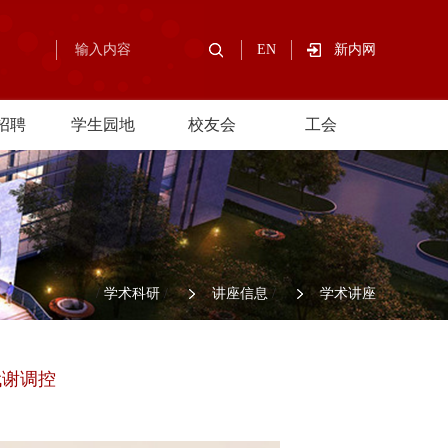
EN
新内网
招聘
学生园地
校友会
工会
/
学术科研
/
讲座信息
/
学术讲座
代谢调控