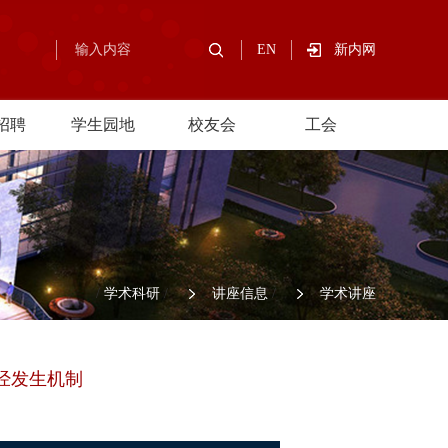
EN
新内网
招聘
学生园地
校友会
工会
/
学术科研
/
讲座信息
/
学术讲座
经发生机制