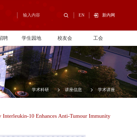
EN
新内网
招聘
学生园地
校友会
工会
/
学术科研
/
讲座信息
/
学术讲座
y Interleukin-10 Enhances Anti-Tumour Immunity