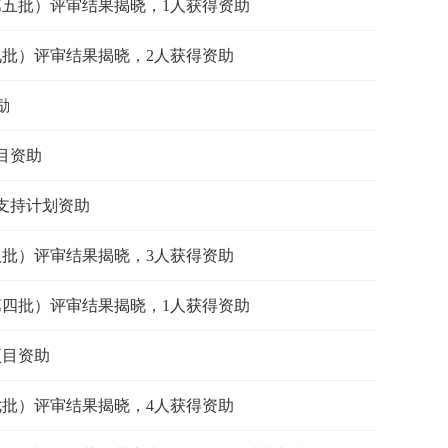
五批）评审结果揭晓，1人获得资助
批）评审结果揭晓，2人获得资助
励
目资助
才支持计划资助
批）评审结果揭晓，3人获得资助
四批）评审结果揭晓，1人获得资助
项目资助
批）评审结果揭晓，4人获得资助