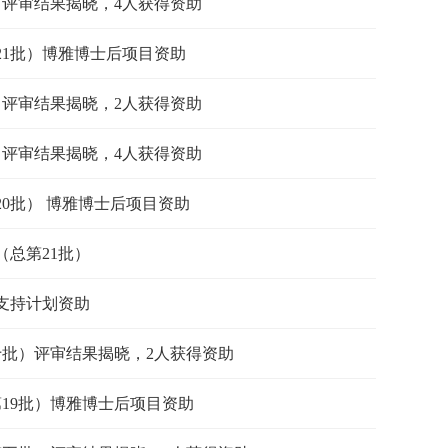
评审结果揭晓，4人获得资助
21批）博雅博士后项目资助
评审结果揭晓，2人获得资助
评审结果揭晓，4人获得资助
20批） 博雅博士后项目资助
（总第21批）
才支持计划资助
批）评审结果揭晓，2人获得资助
第19批）博雅博士后项目资助