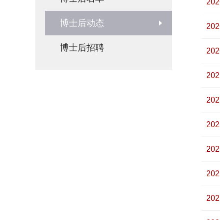
202
博士后动态
202
博士后招聘
202
202
202
202
202
202
202